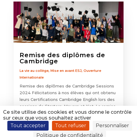
Remise des diplômes de
Cambridge
La vie au collège
,
Mise en avant ESJ
,
Ouverture
Internationale
Remise des diplômes de Cambridge Sessions
2024 Félicitations à nos élèves qui ont obtenu
leurs Certifications Cambridge English lors des
sessions de Starters, Movers et Ket. La remise
Ce site utilise des cookies et vous donne le contrôle
des diplômes s'est tenue à la salle polyvalente
sur ceux que vous souhaitez activer
de l'établissement en présence de...
Tout accepter
Tout refuser
Personnaliser
Politique de confidentialité