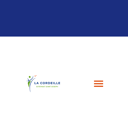
Panneau de gestion des cookies
04 94 24 43 49
contact@esj-lacordeille.com