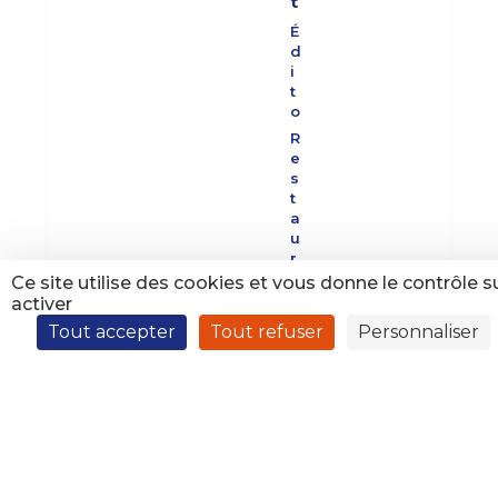
t
É
d
i
t
o
R
e
s
t
a
u
r
a
Ce site utilise des cookies et vous donne le contrôle 
t
activer
i
Tout accepter
Tout refuser
Personnaliser
o
n
P
a
s
t
o
r