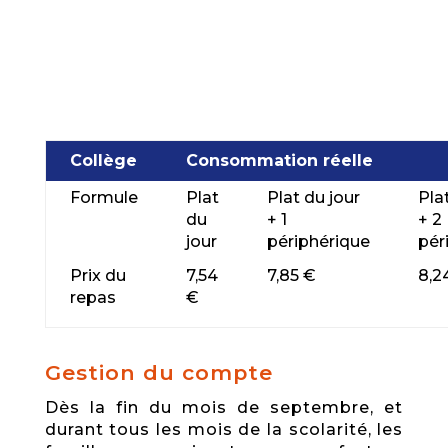
Collège
Consommation réelle
Formule
Plat
Plat du jour
Pla
du
+ 1
+ 2
jour
périphérique
pér
Prix du
7,54
7,85 €
8,2
repas
€
­Gestion du compte
Dès la fin du mois de septembre, et
durant tous les mois de la scolarité, les