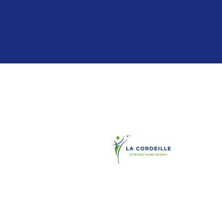
Panneau de gestion des cookies
04 94 24 43 49
contact@esj-lacordeille.com