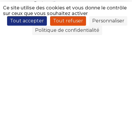
Restauration
Ce site utilise des cookies et vous donne le contrôle
Pastorale
sur ceux que vous souhaitez activer
Personnes et Services
Tout accepter
Tout refuser
Personnaliser
Associations
Politique de confidentialité
Sport
Assurances
Visite virtuelle
Le Projet
Historique
La congrégation
Maristes en éducation
Projet d’établissement
Projet éducatif
Développement Durable
À propos