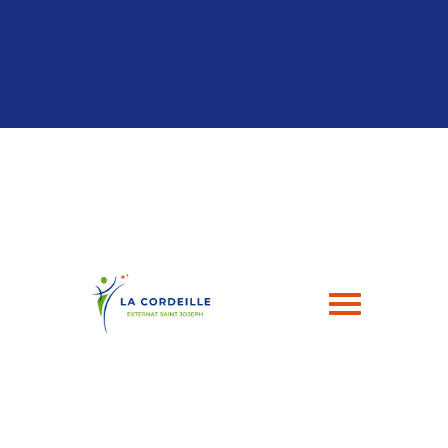
Panneau de gestion des cookies
04 94 24 43 49
contact@esj-lacordeille.com