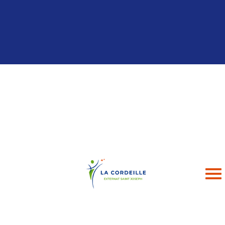
Panneau de gestion des cookies
04 94 24 43 49
contact@esj-lacordeille.com