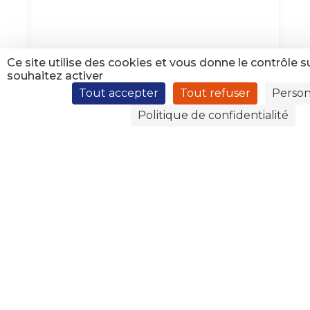
Ce site utilise des cookies et vous donne le contrôle 
Collège et Lycées Privés
souhaitez activer
Sainte Marie
Tout accepter
Tout refuser
Person
Politique de confidentialité
3 place Marinette Menut BP 133
63203 RIOM CEDEX
Tél : 04.73.38.02.23
Fax : 04.73.33.19.20
Voir le site