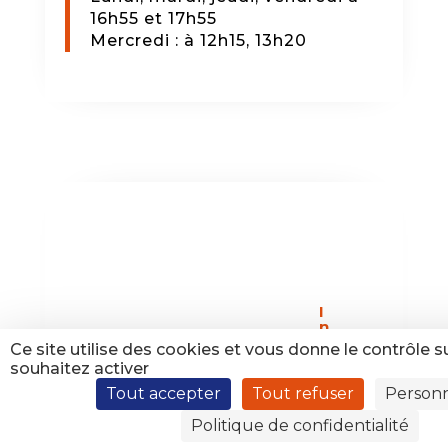
16h55 et 17h55
Mercredi : à 12h15, 13h20
I
n
s
Ce site utilise des cookies et vous donne le contrôle 
c
souhaitez activer
r
i
Tout accepter
Tout refuser
Personn
v
e
Politique de confidentialité
z
-