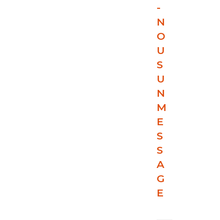
-
N
O
U
S
U
N
M
E
S
S
A
G
E