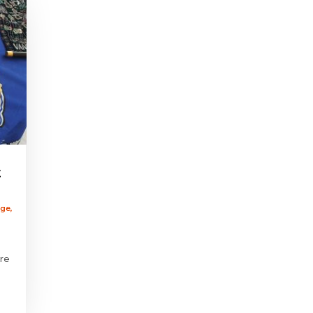
t
ège
,
re