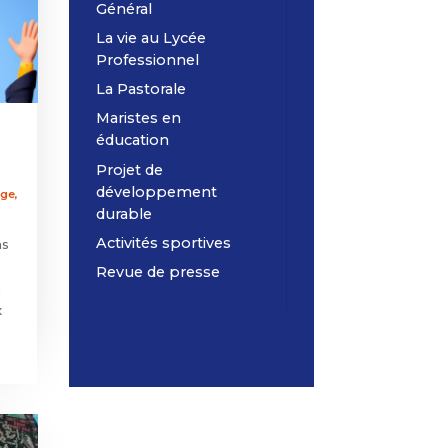
Général
La vie au Lycée
Professionnel
La Pastorale
Maristes en
éducation
Projet de
développement
ège
,
durable
Activités sportives
ns
Revue de presse
n
x