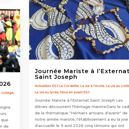
Journée Mariste à l’Externa
Saint Joseph
2026
Actualités ESJ La Cordeille
,
La vie à l'école
,
La vie au coll
La vie au lycée
,
Mise en avant ESJ
u collège
,
Journée Mariste à l'Externat Saint Joseph Les
élèves découvrent l'héritage maristeDans le cad
soigne
de la thématique "Héritiers artisans d'avenir" de
eurs
notre année mariste, l'établissement a eu la joie
s que
d'accueillir le 9 avril 2026 cinq témoins qui ont
on de