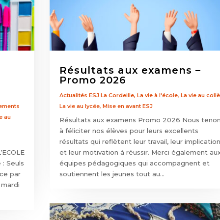
e
Résultats aux examens –
Promo 2026
Actualités ESJ La Cordeille
,
La vie à l'école
,
La vie au coll
ements
La vie au lycée
,
Mise en avant ESJ
ie au
Résultats aux examens Promo 2026 Nous teno
à féliciter nos élèves pour leurs excellents
résultats qui reflètent leur travail, leur implicatio
 L’ECOLE
et leur motivation à réussir. Merci également au
: Seuls
équipes pédagogiques qui accompagnent et
ce par
soutiennent les jeunes tout au...
e mardi