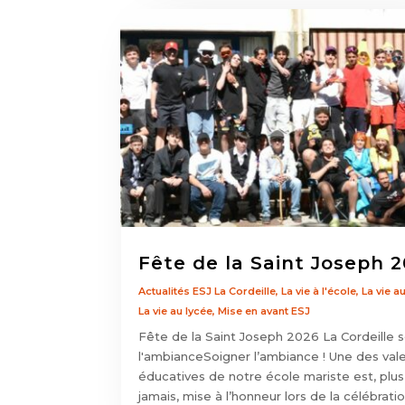
Fête de la Saint Joseph 
Actualités ESJ La Cordeille
,
La vie à l'école
,
La vie a
La vie au lycée
,
Mise en avant ESJ
Fête de la Saint Joseph 2026 La Cordeille 
l'ambianceSoigner l’ambiance ! Une des val
éducatives de notre école mariste est, plu
jamais, mise à l’honneur lors de la célébrati