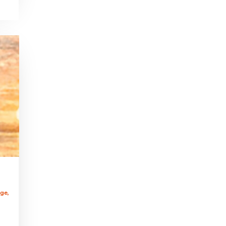
ège
,