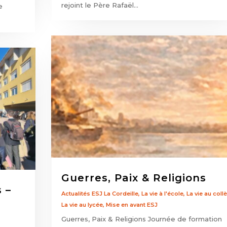
rejoint le Père Rafaël...
e
Guerres, Paix & Religions
 –
Actualités ESJ La Cordeille
,
La vie à l'école
,
La vie au coll
La vie au lycée
,
Mise en avant ESJ
Guerres, Paix & Religions Journée de formation