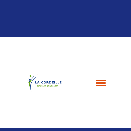
Panneau de gestion des cookies
04 94 24 43 49
contact@esj-lacordeille.com