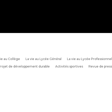
ie au Collège
La vie au Lycée Général
La vie au Lycée Professionnel
rojet de développement durable
Activités sportives
Revue de pres