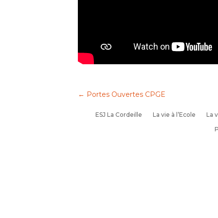
←
Portes Ouvertes CPGE
ESJ La Cordeille
La vie à l’Ecole
La v
P