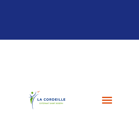
Panneau de gestion des cookies
04 94 24 43 49
contact@esj-lacordeille.com