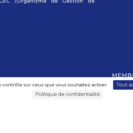
GEC (Organisme de Gestion de
MEMB
le contrôle sur ceux que vous souhaitez activer
Tout a
Politique de confidentialité
L'établissem
Le Projet
ent
Historique
Édito
La