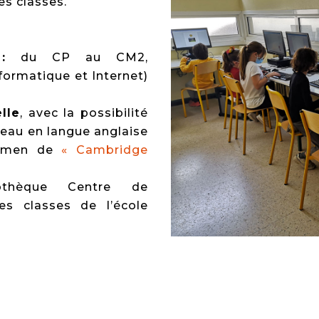
es classes.
:
du CP au CM2,
formatique et Internet)
lle
, avec la possibilité
iveau en langue anglaise
xamen de
« Cambridge
othèque Centre de
es classes de l’école