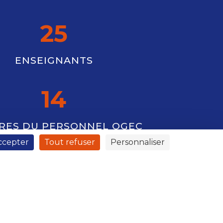
25
ENSEIGNANTS
14
RES DU PERSONNEL OGEC
ccepter
Tout refuser
Personnaliser
À propos
Accueil
Mentions