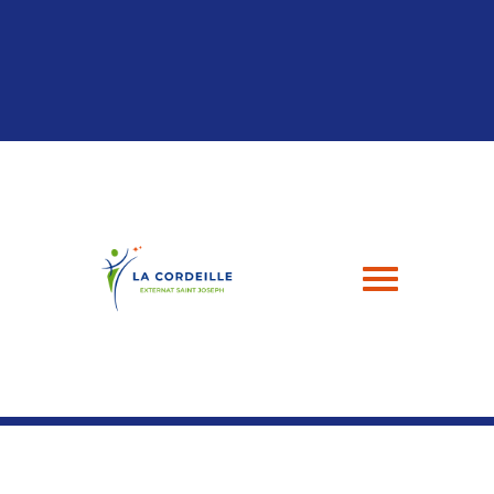
Panneau de gestion des cookies
04 94 24 43 49
contact@esj-lacordeille.com