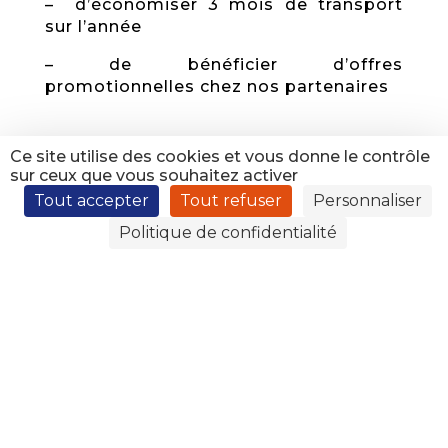
– d’économiser 3 mois de transport
sur l’année
– de bénéficier d’offres
promotionnelles chez nos partenaires
Ce site utilise des cookies et vous donne le contrôle
sur ceux que vous souhaitez activer
+ d’infos sur notre site internet
:
Tout accepter
Tout refuser
Personnaliser
reseaumistral.com
Politique de confidentialité