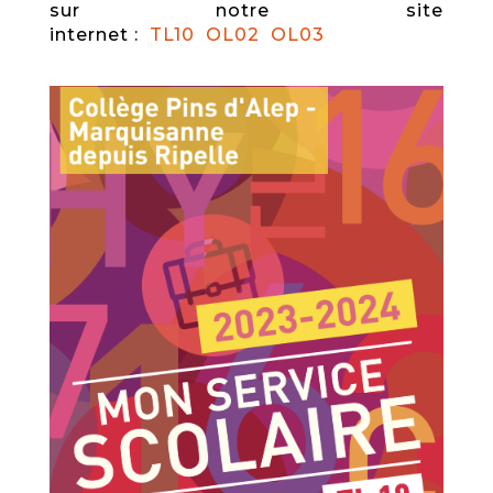
sur notre site
internet :
TL10
OL02
OL03