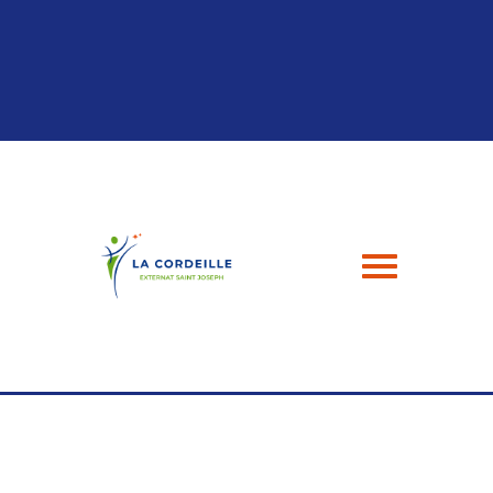
Panneau de gestion des cookies
04 94 24 43 49
contact@esj-lacordeille.com