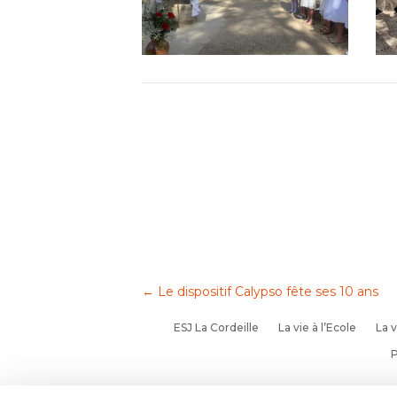
←
Le dispositif Calypso fête ses 10 ans
ESJ La Cordeille
La vie à l’Ecole
La v
P