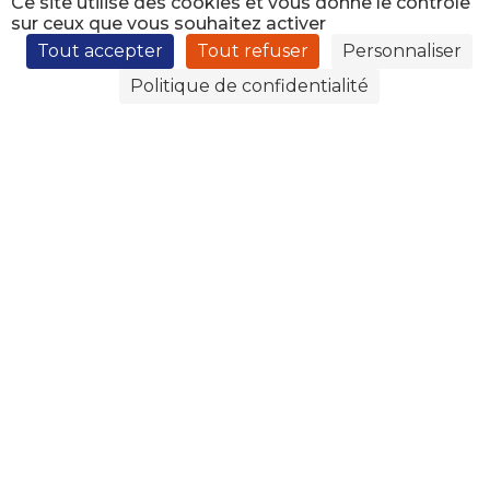
Ce site utilise des cookies et vous donne le contrôle
sur ceux que vous souhaitez activer
Tout accepter
Tout refuser
Personnaliser
Politique de confidentialité
←
Deuxième étape de Baptême
A la rencontre d'un scénariste...
→