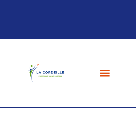
Panneau de gestion des cookies
04 94 24 43 49
contact@esj-lacordeille.com