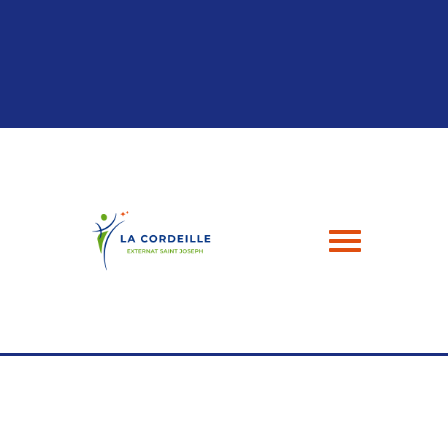
Panneau de gestion des cookies
04 94 24 43 49
contact@esj-lacordeille.com