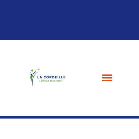
Panneau de gestion des cookies
04 94 24 43 49
contact@esj-lacordeille.com