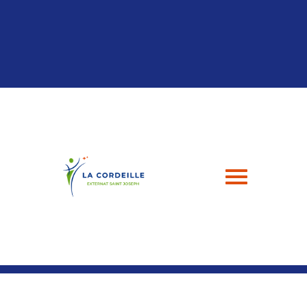
Panneau de gestion des cookies
04 94 24 43 49
contact@esj-lacordeille.com