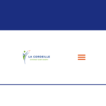
Panneau de gestion des cookies
04 94 24 43 49
contact@esj-lacordeille.com