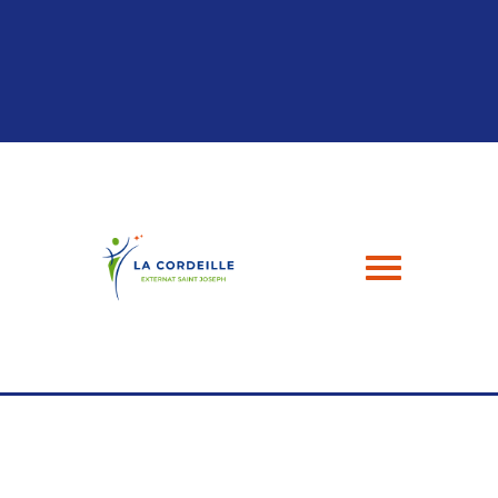
Panneau de gestion des cookies
04 94 24 43 49
contact@esj-lacordeille.com