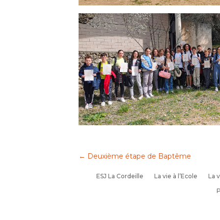
←
Deuxième étape de Baptême
ESJ La Cordeille
La vie à l’Ecole
La v
P