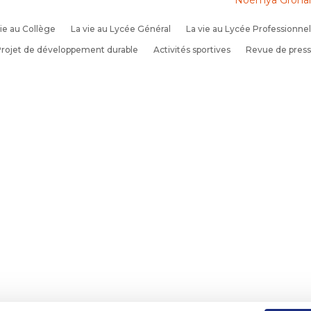
Noémya Grohan s
ie au Collège
La vie au Lycée Général
La vie au Lycée Professionnel
rojet de développement durable
Activités sportives
Revue de pres