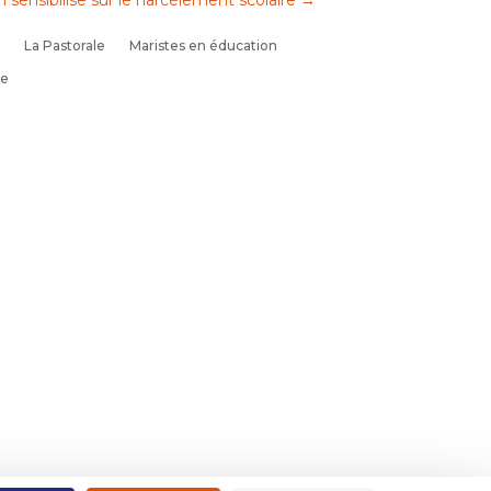
ensibilise sur le harcèlement scolaire
→
La Pastorale
Maristes en éducation
se