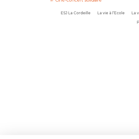
←
Ciné-concert solidaire
ESJ La Cordeille
La vie à l’Ecole
La v
P