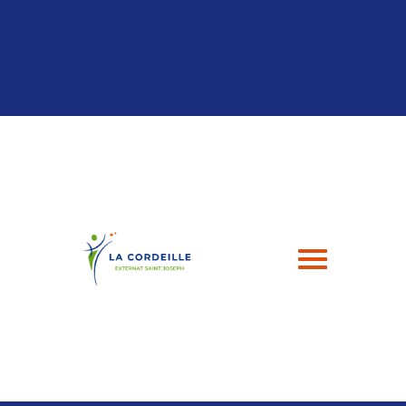
Panneau de gestion des cookies
04 94 24 43 49
contact@esj-lacordeille.com