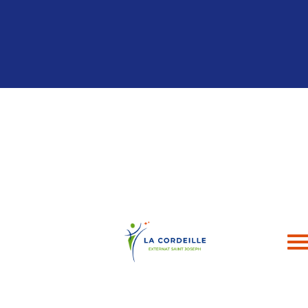
Panneau de gestion des cookies
04 94 24 43 49
contact@esj-lacordeille.com