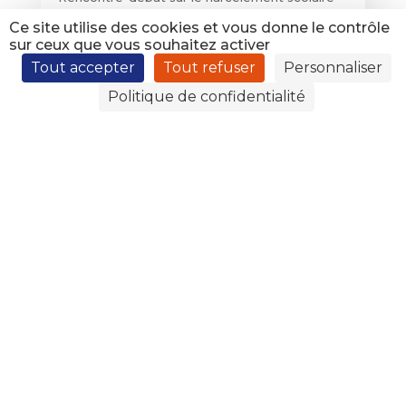
Article paru dans Var-Matin le 4 décembre
Ce site utilise des cookies et vous donne le contrôle
2022
sur ceux que vous souhaitez activer
Tout accepter
Tout refuser
Personnaliser
Politique de confidentialité
De la rage dans mon
cartable
La vie au collège
,
Prévention
De la rage dans mon cartable Noémya
GROHAN est venue parler aux élèves du
harcèlement scolaire. Après avoir lu le livre "De
la rage dans mon cartable", les élèves de Mme