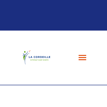
Panneau de gestion des cookies
04 94 24 43 49
contact@esj-lacordeille.com