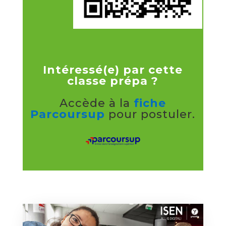
Intéressé(e) par cette
classe prépa ?
Accède à la
fiche
Parcoursup
pour postuler.