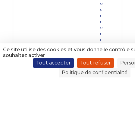
o
u
r
n
e
r
i
e
Ce site utilise des cookies et vous donne le contrôle 
n
souhaitez activer
m
Tout accepter
Tout refuser
Perso
a
n
Politique de confidentialité
q
u
e
r
d
e
l
’
a
c