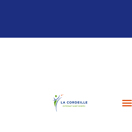
Panneau de gestion des cookies
04 94 24 43 49
contact@esj-lacordeille.com