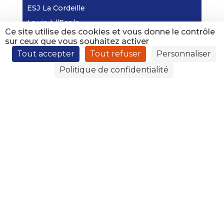
ESJ La Cordeille
La vie à l’Ecole
Ce site utilise des cookies et vous donne le contrôle
La vie au Collège
sur ceux que vous souhaitez activer
La vie au Lycée Général
Tout accepter
Tout refuser
Personnaliser
La vie au Lycée Professionnel
Politique de confidentialité
La Pastorale
Maristes en éducation
Projet de développement durable
Activités sportives
Revue de presse