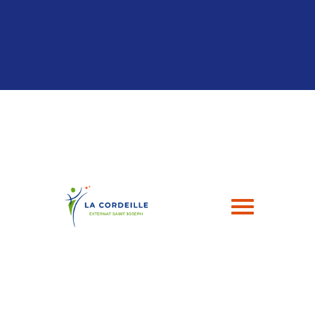
Panneau de gestion des cookies
04 94 24 43 49
contact@esj-lacordeille.com